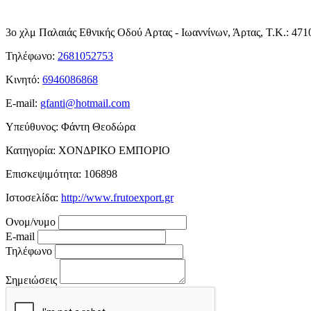
3ο χλμ Παλαιάς Εθνικής Οδού Αρτας - Ιωαννίνων, Άρτας,
Τ.Κ.: 471
Τηλέφωνο:
2681052753
Κινητό:
6946086868
E-mail:
gfanti@hotmail.com
Υπεύθυνος:
Φάντη Θεοδώρα
Κατηγορία:
ΧΟΝΔΡΙΚΟ ΕΜΠΟΡΙΟ
Επισκεψιμότητα:
106898
Ιστοσελίδα:
http://www.frutoexport.gr
Ονομ/νυμο
E-mail
Τηλέφωνο
Σημειώσεις